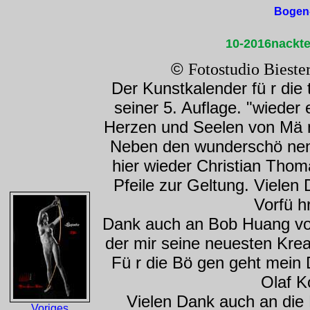
Bogen-
10-2016nackte
©
Fotostudio Bieste
Der Kunstkalender fü r die 
seiner 5. Auflage. "wieder 
Herzen und Seelen von Mä n
Neben den wunderschö ne
hier wieder Christian Tho
Pfeile zur Geltung. Vielen
Vorfü hr
Dank auch an Bob Huang v
der mir seine neuesten Krea
Fü r die Bö gen geht mein
Olaf K
Vielen Dank auch an die
Voriges