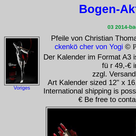
Bogen-Ak
03 2014-ba
Pfeile von Christian Tho
ckenkö cher von Yogi
©
P
Der Kalender im Format A3 is
fü r 49,-€
zzgl. Versand
Art Kalender sized 12" x 16
Voriges
International shipping is pos
€ Be free to conta