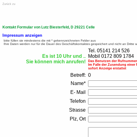
Zurück zu
Kontakt Formular von Lutz Biesterfeld, D 29221 Celle
Impressum anzeigen
bitte füllen sie mindestens die mit * gekennzeichneten Felder aus
Ihre Daten werden nur für die Dauer des Geschäftskontaktes gespeichert und nicht an Dritte 
Tel. 05141 214 526
Es ist 10 Uhr und ..
Mobil 0172 809 1784
Sie können mich anrufen!
Das Benutzen der Rufnummern
Im Falle der Zusendung einer
sofort Anzeige erstattet
Betreff:
0
Name*
E- Mail
Telefon
Strasse
Plz, Ort