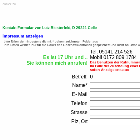
Zurück zu
Kontakt Formular von Lutz Biesterfeld, D 29221 Celle
Impressum anzeigen
bitte füllen sie mindestens die mit * gekennzeichneten Felder aus
Ihre Daten werden nur für die Dauer des Geschäftskontaktes gespeichert und nicht an Dritte 
Tel. 05141 214 526
Es ist 17 Uhr und ..
Mobil 0172 809 1784
Sie können mich anrufen!
Das Benutzen der Rufnummern
Im Falle der Zusendung einer
sofort Anzeige erstattet
Betreff:
0
Name*
E- Mail
Telefon
Strasse
Plz, Ort