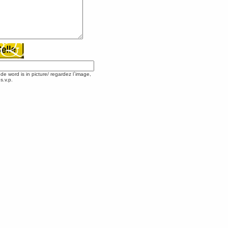
ode word is in picture/ regardez l`image,
s.v.p.