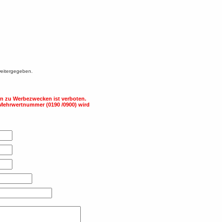
weitergegeben.
 zu Werbezwecken ist verboten.
 Mehrwertnummer (0190 /0900) wird