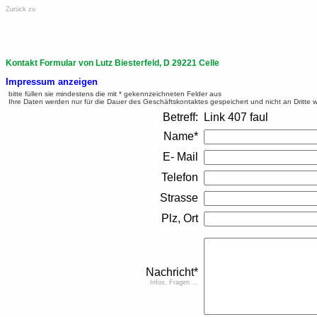
Zurück zu
Kontakt Formular von Lutz Biesterfeld, D 29221 Celle
Impressum anzeigen
bitte füllen sie mindestens die mit * gekennzeichneten Felder aus
Ihre Daten werden nur für die Dauer des Geschäftskontaktes gespeichert und nicht an Dritte 
Betreff:
Link 407 faul
Name*
E- Mail
Telefon
Strasse
Plz, Ort
Nachricht*
Infos, Fragen ...