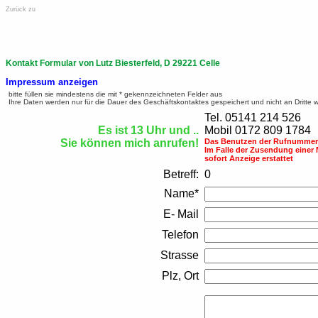
Zurück zu
Kontakt Formular von Lutz Biesterfeld, D 29221 Celle
Impressum anzeigen
bitte füllen sie mindestens die mit * gekennzeichneten Felder aus
Ihre Daten werden nur für die Dauer des Geschäftskontaktes gespeichert und nicht an Dritte 
Tel. 05141 214 526
Es ist 13 Uhr und ..
Mobil 0172 809 1784
Sie können mich anrufen!
Das Benutzen der Rufnummern
Im Falle der Zusendung einer
sofort Anzeige erstattet
Betreff:
0
Name*
E- Mail
Telefon
Strasse
Plz, Ort