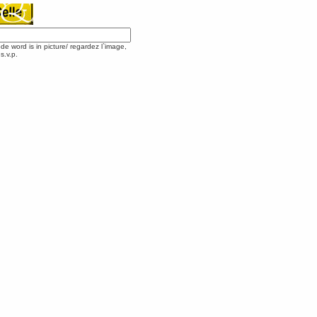
ode word is in picture/ regardez l`image,
s.v.p.